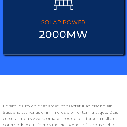
SOLAR POWER
2000MW
Lorem ipsum dolor sit amet, consectetur adipiscing elit.
Suspendisse varius enim in eros elementum tristique. Duis
cursus, mi quis viverra ornare, eros dolor interdum nulla, ut
commodo diam libero vitae erat. Aenean faucibus nibh et