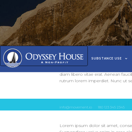
Lorem ipsum dolor sit amet, consect
SUBSTANCE USE
Suspendisse varius enim in eros el
mi quis viverra ornare, eros dolor
diam libero vitae erat. Aenean fauci
rutrum lorem imperdiet. Nunc ut sem
info@movement.io
180 123 345 2345
Lorem ipsum dolor sit amet, consect