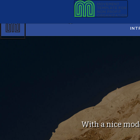
INT
With a nice mode