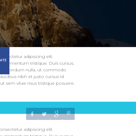
nsectetur adipiscing elit.
ATE
s elementum tristique. Duis cursus,
olor interdum nulla, ut commodo
faucibus nibh et justo cursus id
t sem vitae risus tristique posuere.
nsectetur adipiscing elit.