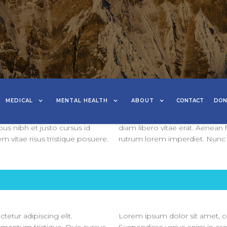
etur adipiscing elit.
Lorem ipsum dolor sit amet, co
MEDICAL
MENTAL HEALTH
ABOUT
CONTACT
DON
ementum tristique. Duis cursus,
Suspendisse varius enim in ero
 interdum nulla, ut commodo
mi quis viverra ornare, eros d
bus nibh et justo cursus id
diam libero vitae erat. Aenean 
 vitae risus tristique posuere.
rutrum lorem imperdiet. Nunc u
etur adipiscing elit.
Lorem ipsum dolor sit amet, co