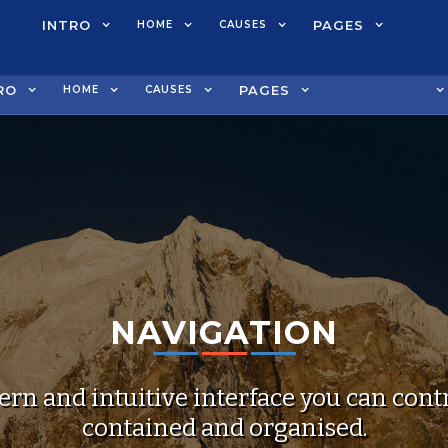
WHO WE HELP
ABOUT
SUCCESS
PR
UI 
UI 
INTRO
INTRO
INTRO
PAGES
PAGES
HOME
HOME
HOME
CAUSES
CAUSES
CAUSES
PAGES
UI
CONTACT
UI ELEMENTS
RO
PAGES
HOME
CAUSES
NAVIGATION
rn and intuitive interface you can contr
contained and organised.